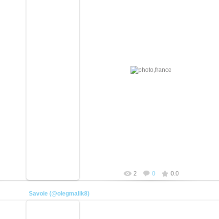
21.04.2026
плотник
2
0
0.0
Savoie (@olegmalik8)