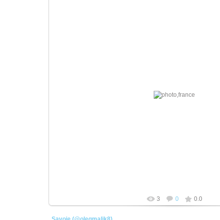
21.04.2026
плотник
3
0
0.0
Savoie (@olegmalik8)