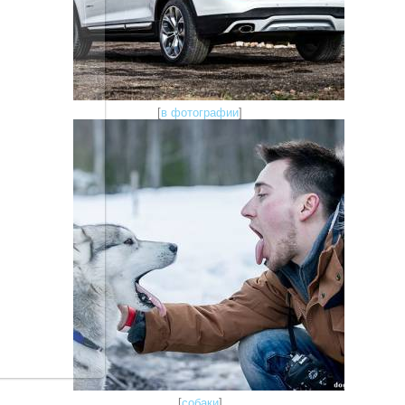
[
в фотографии
]
[
собаки
]