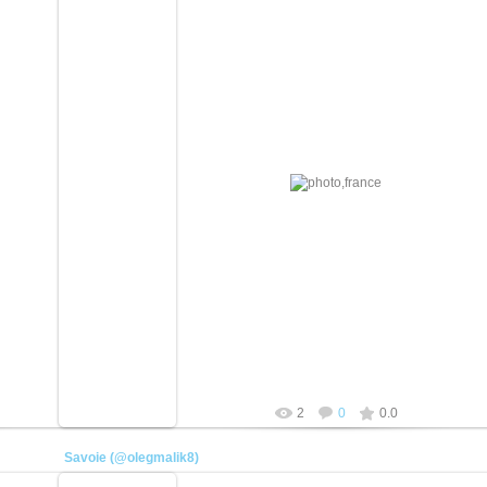
21.04.2026
плотник
2
0
0.0
Savoie (@olegmalik8)