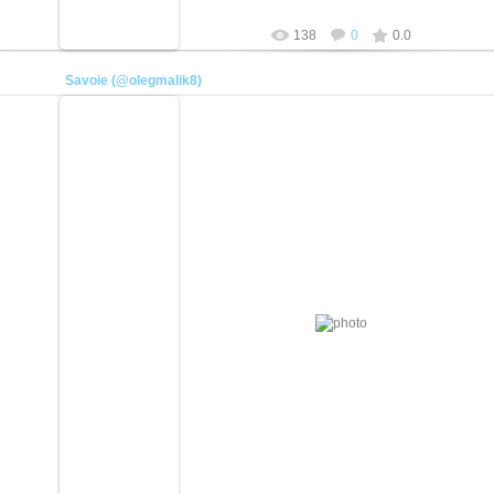
138
0
0.0
Savoie (@olegmalik8)
01.06.2023
/
https://www.instagram.com/olegmalik8/
плотник