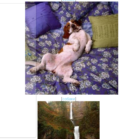
[
собаки
]