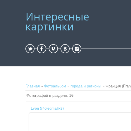
Интересные
картинки
Главная
»
Фотоальбом
»
города и регионы
» Франция (Fran
Фотографий в разделе
:
36
Lyon (@olegmalik8)