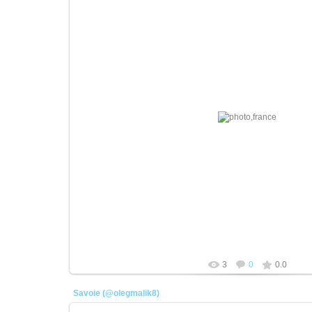
21.04.2026
плотник
3
0
0.0
Savoie (@olegmalik8)