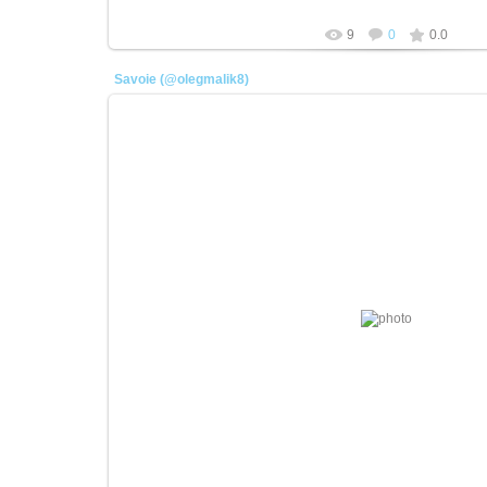
9
0
0.0
Savoie (@olegmalik8)
01.06.2023
https://www.instagram.com/olegmalik8
плотник