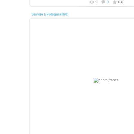
9
0
0.0
Savoie (@olegmalik8)
11.01.2026
плотник