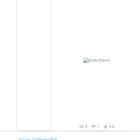
21.04.2026
плотник
5
0
0.0
Savoie (@olegmalik8)