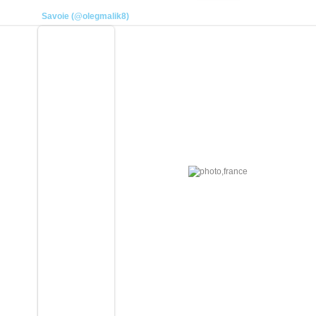
Savoie (@olegmalik8)
11.01.2026
плотник