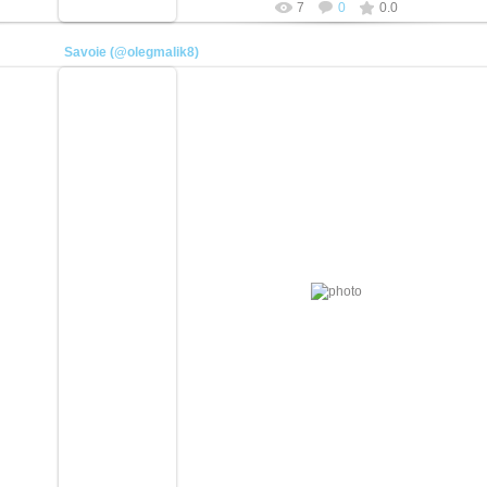
7
0
0.0
Savoie (@olegmalik8)
01.06.2023
https://www.instagram.com/olegmalik8/
плотник