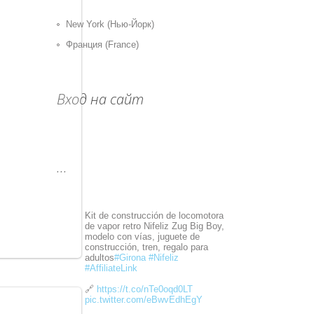
New York (Нью-Йорк)
Франция (France)
Вход на сайт
...
Kit de construcción de locomotora
de vapor retro Nifeliz Zug Big Boy,
modelo con vías, juguete de
construcción, tren, regalo para
adultos
#Girona
#Nifeliz
#AffiliateLink
🔗
https://t.co/nTe0oqd0LT
pic.twitter.com/eBwvEdhEgY