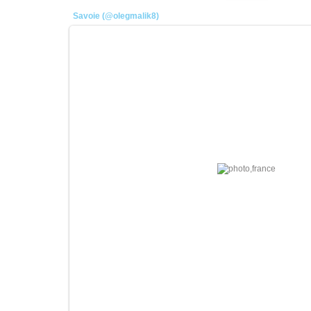
Savoie (@olegmalik8)
11.01.2026
плотник