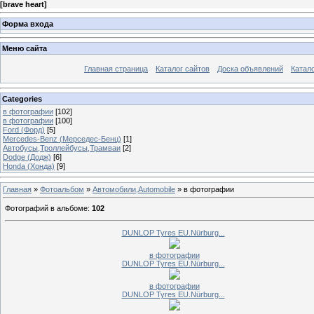
[
brave heart
]
Форма входа
Меню сайта
Главная страница
Каталог сайтов
Доска объявлений
Катало
Categories
в фотографии
[102]
в фотографии
[100]
Ford (Форд)
[5]
Mercedes-Benz (Мерседес-Бенц)
[1]
Автобусы,Троллейбусы,Трамваи
[2]
Dodge (Додж)
[6]
Honda (Хонда)
[9]
Главная
»
Фотоальбом
»
Автомобили,Automobile
» в фотографии
Фотографий в альбоме
:
102
DUNLOP Tyres EU.Nürburg...
в фотографии
DUNLOP Tyres EU.Nürburg...
в фотографии
DUNLOP Tyres EU.Nürburg...