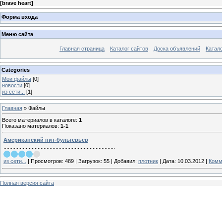
[
brave heart
]
Форма входа
Меню сайта
Главная страница
Каталог сайтов
Доска объявлений
Катало
Categories
Мои файлы
[0]
новости
[0]
из сети...
[1]
Главная
»
Файлы
Всего материалов в каталоге
:
1
Показано материалов
:
1-1
Американский пит-бультерьер
...........................................................................
из сети...
|
Просмотров:
489
|
Загрузок:
55
|
Добавил:
плотник
|
Дата:
10.03.2012
|
Комм
Полная версия сайта